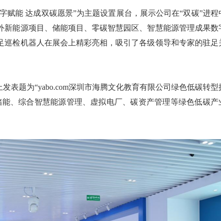
动数字赋能 达成双碳愿景”为主题设置展台，展示公司在“双碳”进程
外新能源项目、储能项目、零碳智慧园区、智慧能源管理成果数
足巡检机器人在展会上精彩亮相，吸引了各级领导和专家的驻足
上发表题为“yabo.com深圳市海腾文化教育有限公司绿色低碳转型
储能、综合智慧能源管理、虚拟电厂、碳资产管理等绿色低碳产