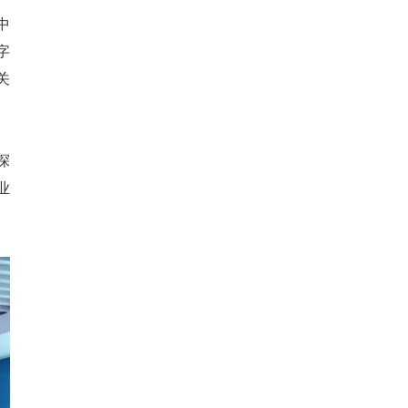
中
字
关
探
业