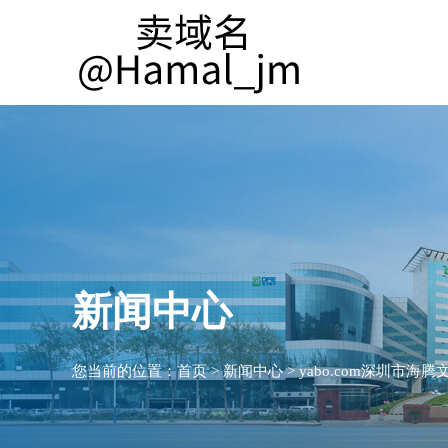
新闻中心
您当前的位置：
首页
>
新闻中心
>
yabo.com深圳市