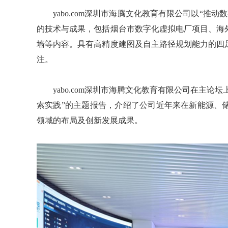
yabo.com深圳市海腾文化教育有限公司以“推
的技术与成果，包括烟台市数字化虚拟电厂项目、海
墙等内容。具有高精度建图及自主路径规划能力的四
注。
yabo.com深圳市海腾文化教育有限公司在主论坛
索实践”的主题报告，介绍了公司近年来在新能源、
领域的布局及创新发展成果。